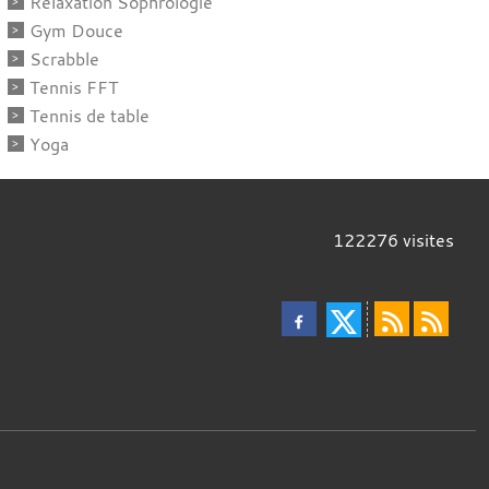
Relaxation Sophrologie
Gym Douce
Scrabble
Tennis FFT
Tennis de table
Yoga
122276
visites