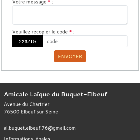
Votre message
*
:
Veuillez recopier le code
*
:
ENVOYER
Amicale Laïque du Buquet-Elbeuf
Avenue du Chartrier
76500
Elbeuf sur Seine
al.buquet.elbeuf.76@gmail.com
Informations légales