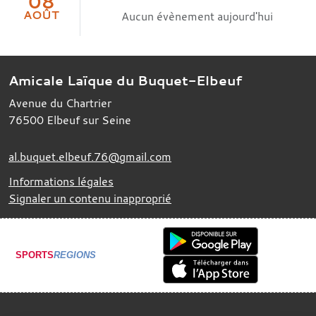
08
AOÛT
Aucun évènement aujourd'hui
Amicale Laïque du Buquet-Elbeuf
Avenue du Chartrier
76500
Elbeuf sur Seine
al.buquet.elbeuf.76@gmail.com
Informations légales
Signaler un contenu inapproprié
SPORTS
REGIONS