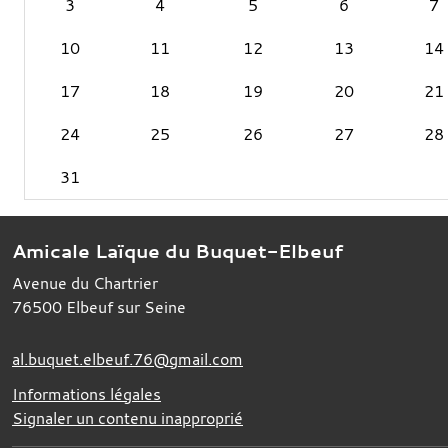
3
4
5
6
7
10
11
12
13
14
17
18
19
20
21
24
25
26
27
28
31
Amicale Laïque du Buquet-Elbeuf
Avenue du Chartrier
76500
Elbeuf sur Seine
al.buquet.elbeuf.76@gmail.com
Informations légales
Signaler un contenu inapproprié