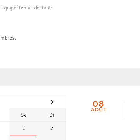
Equipe Tennis de Table
e
embres.
08
AOÛT
Sa
Di
1
2