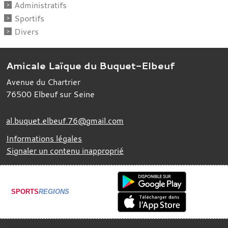
Administratifs
Sportifs
Divers
Amicale Laïque du Buquet-Elbeuf
Avenue du Chartrier
76500
Elbeuf sur Seine
al.buquet.elbeuf.76@gmail.com
Informations légales
Signaler un contenu inapproprié
SPORTS
REGIONS