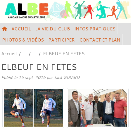
Panneau de gestion des cookies
ACCUEIL
LA VIE DU CLUB
INFOS PRATIQUES
PHOTOS & VIDÉOS
PARTICIPER
CONTACT ET PLAN
Accueil
ELBEUF EN FETES
ELBEUF EN FETES
Publié le
16 sept. 2016
par
Jack GIRARD