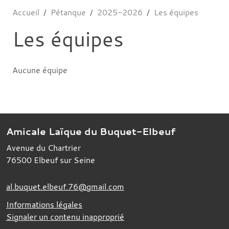
Accueil
Pétanque
2025-2026
Les équipes
Les équipes
Aucune équipe
Amicale Laïque du Buquet-Elbeuf
Avenue du Chartrier
76500
Elbeuf sur Seine
al.buquet.elbeuf.76@gmail.com
Informations légales
Signaler un contenu inapproprié