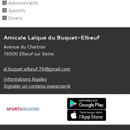
Administratifs
Sportifs
Divers
Amicale Laïque du Buquet-Elbeuf
Avenue du Chartrier
76500
Elbeuf sur Seine
al.buquet.elbeuf.76@gmail.com
Informations légales
Signaler un contenu inapproprié
SPORTS
REGIONS